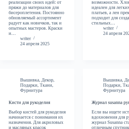
реализации своих идей: от
возможности. Хло
пряжи до материалов для
идеален для легки
бисероплетения. Постоянно
платьев, а лен пре
обновляемый ассортимент
подходит для созд
радует как новичков, так и
стильных…
опытных мастеров. Краски
writer
и…
24 апреля 20
writer
24 апреля 2025
Вышивка
,
Декор
,
Вышивка
,
Д
Подарки
,
Ткани
,
Подарки
,
Тк
Фурнитура
Фурнитура
Кисти для рукоделия
Журнал susanna ру
Выбор кистей для рукоделия
Если вы ищете ис
начинается с понимания их
вдохновения для р
назначения. Для акриловых
журнал Susanna ст
и масляных красок
отличным спутник