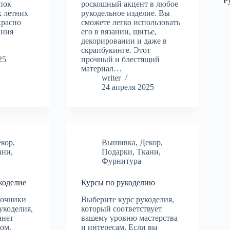
Р
пок
роскошный акцент в любое
х летних
рукодельное изделие. Вы
красно
сможете легко использовать
ания
его в вязании, шитье,
декорировании и даже в
скрапбукинге. Этот
25
прочный и блестящий
материал…
writer
24 апреля 2025
екор
,
Вышивка
,
Декор
,
ани
,
Подарки
,
Ткани
,
Фурнитура
коделие
Курсы по рукоделию
точники
Выберите курс рукоделия,
укоделия,
который соответствует
анет
вашему уровню мастерства
ом.
и интересам. Если вы