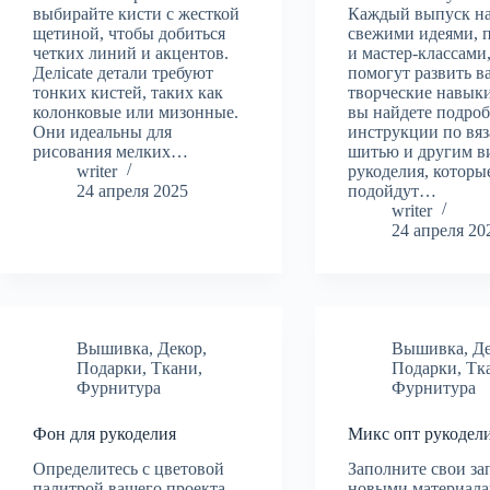
выбирайте кисти с жесткой
Каждый выпуск н
щетиной, чтобы добиться
свежими идеями, 
четких линий и акцентов.
и мастер-классами
Делicate детали требуют
помогут развить 
тонких кистей, таких как
творческие навыки
колонковые или мизонные.
вы найдете подро
Они идеальны для
инструкции по вя
рисования мелких…
шитью и другим в
writer
рукоделия, которы
24 апреля 2025
подойдут…
writer
24 апреля 20
Вышивка
,
Декор
,
Вышивка
,
Д
Подарки
,
Ткани
,
Подарки
,
Тк
Фурнитура
Фурнитура
Фон для рукоделия
Микс опт рукодел
Определитесь с цветовой
Заполните свои за
палитрой вашего проекта.
новыми материала