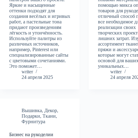
Яркие и насыщенные
помощью микса о
оттенки подходят для
товаров для рукод
создания весёлых и игривых
отличный способ 
работ, а пастельные тона
все необходимое д
придают произведениям
реализации своих
лёгкость и утончённость.
творческих проект
Используйте палитры из
лишних затрат. Из
различных источников,
ассортимент ткане
например, Pinterest или
пряжи и аксессуар
специализированные сайты
которые могут ста
с цветовыми сочетаниями.
основой для ваши
Это поможет…
уникальных…
writer
writer
24 апреля 2025
24 апреля 20
Вышивка
,
Декор
,
Подарки
,
Ткани
,
Фурнитура
Бизнес на рукоделии