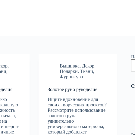
П
екор
,
Вышивка
,
Декор
,
ани
,
Подарки
,
Ткани
,
Фурнитура
С
оделия
Золотое руно рукоделие
лько
Ищите вдохновение для
икальную
своих творческих проектов?
ожность
Рассмотрите использование
 начала,
золотого руна –
е на
удивительно
 и шерсть
универсального материала,
ничные
который добавляет