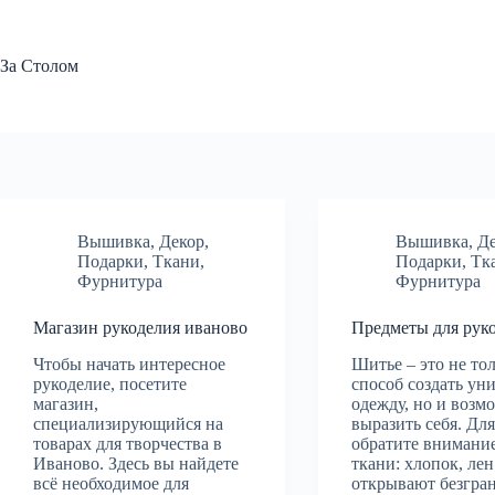
Перейти
к
сути
За Столом
Вышивка
,
Декор
,
Вышивка
,
Д
Подарки
,
Ткани
,
Подарки
,
Тк
Фурнитура
Фурнитура
Магазин рукоделия иваново
Предметы для рук
Чтобы начать интересное
Шитье – это не то
рукоделие, посетите
способ создать ун
магазин,
одежду, но и возм
специализирующийся на
выразить себя. Для
товарах для творчества в
обратите внимани
Иваново. Здесь вы найдете
ткани: хлопок, лен
всё необходимое для
открывают безгра