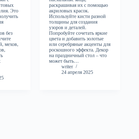
птовых
раскрашивая их с помощью
елия. Это
акриловых красок.
получить
Используйте кисти разной
ля
толщины для создания
узоров и деталей.
ов без
Попробуйте сочетать яркие
учите
цвета и добавить золотые
й, мехов,
или серебряные акценты для
ов,
роскошного эффекта. Декор
ть
на праздничный стол – что
х
может быть…
writer
24 апреля 2025
25