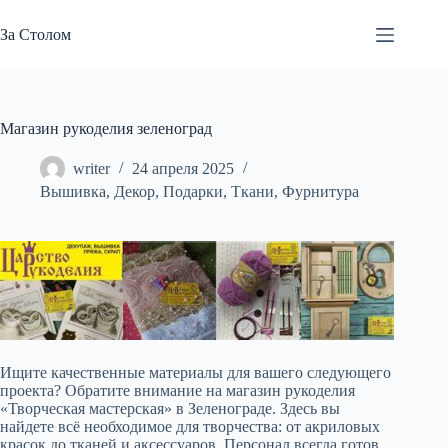
Перейти
к
За Столом
сути
Магазин рукоделия зеленоград
writer
24 апреля 2025
Вышивка
,
Декор
,
Подарки
,
Ткани
,
Фурнитура
Ищите качественные материалы для вашего следующего
проекта? Обратите внимание на магазин рукоделия
«Творческая мастерская» в Зеленограде. Здесь вы
найдете всё необходимое для творчества: от акриловых
красок до тканей и аксессуаров. Персонал всегда готов